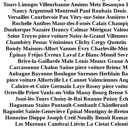
Tours Limoges Villeurbanne Amiens Metz Besançon 
Nancy Argenteuil Montreuil Paul Roubaix Denis A
Versailles Courbevoie Pau Vitry-sur-Seine Asnière
Rochelle Antibes Maur-des-Fossés Calais Champi
Dunkerque Nazaire Drancy Colmar Mérignac Valence 
Seine Troyes piece voiture Noisy-le-Grand Villene
Chambéry Pessac Vénissieux Clichy Cergy Quentin
Bondy Maisons-Alfort Vannes Évry Charleville-Méziè
Épinay Fréjus Évreux Laval Le Blanc-Mesnil Sevr
Brive-la-Gaillarde Malo Louis Meaux Grasse A
Carcassonne Chalon Saône piece voiture Brieuc
Aubagne Bayonne Boulogne Suresnes Herblain Bast
piece voiture Alfortville Le Cannet Valenciennes A
Caluire-et-Cuire Germain Laye Rosny piece voitur
Octeville Priest Vaulx-en-Velin Massy Bourg Bress
Joué-lès-Tours Choisy-le-Roi Roanne Poissy Éc
Haguenau Stains Pontault-Combault Châtellerault 
Bagnolet Sainte-Geneviève Épinal Montigny-le-Bre
Honorine Dieppe Joseph Creil Neuilly Benoît Roman
Les Mureaux Cambrai Liévin La Ciotat Colomie