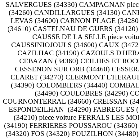
SALVERGUES (34330) CAMPAGNAN piece
(34260) CANDILLARGUES (34130) CAN
LEVAS (34600) CARNON PLAGE (3428
(34610) CASTELNAU DE GUERS (34120)
CAUSSE DE LA SELLE piece voit
CAUSSINIOJOULS (34600) CAUX (3472
CAZILHAC (34190) CAZOULS D'HERA
CEBAZAN (34360) CEILHES ET ROCOZ
CESSENON SUR ORB (34460) CESSERAS
CLARET (34270) CLERMONT L'HERAULT 
(34390) COLOMBIERS (34440) COMBA
(34490) COULOBRES (34290) C
COURNONTERRAL (34660) CREISSAN (343
ESPONDEILHAN (34290) FABREGUES (3
(34210) piece voiture FERRALS LES
(34190) FERRIERES POUSSAROU (34360)
(34320) FOS (34320) FOUZILHON (34480