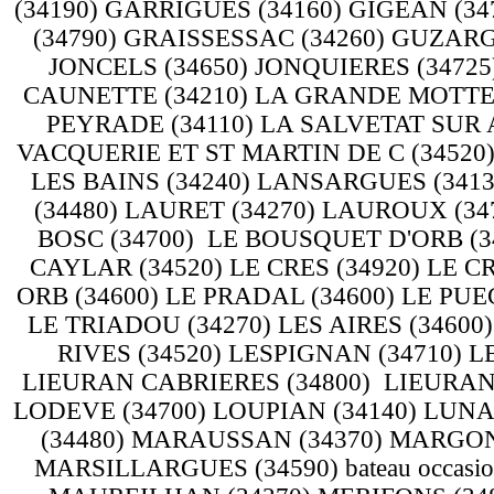
(34190) GARRIGUES (34160) GIGEAN (34
(34790) GRAISSESSAC (34260) GUZARG
JONCELS (34650) JONQUIERES (34725
CAUNETTE (34210) LA GRANDE MOTTE (34
PEYRADE (34110) LA SALVETAT SUR 
VACQUERIE ET ST MARTIN DE C (34520
LES BAINS (34240) LANSARGUES (3413
(34480) LAURET (34270) LAUROUX (34
BOSC (34700) LE BOUSQUET D'ORB (342
CAYLAR (34520) LE CRES (34920) LE C
ORB (34600) LE PRADAL (34600) LE PUE
LE TRIADOU (34270) LES AIRES (34600
RIVES (34520) LESPIGNAN (34710) L
LIEURAN CABRIERES (34800) LIEURAN 
LODEVE (34700) LOUPIAN (34140) LUNAS
(34480) MARAUSSAN (34370) MARGON 
MARSILLARGUES (34590) bateau occas