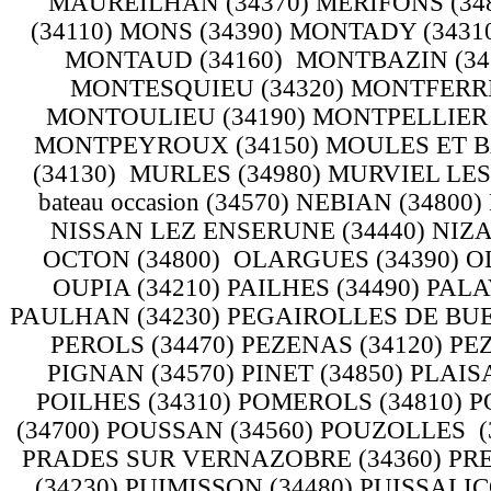
MAUREILHAN (34370) MERIFONS (348
(34110) MONS (34390) MONTADY (343
MONTAUD (34160) MONTBAZIN (345
MONTESQUIEU (34320) MONTFERRIE
MONTOULIEU (34190) MONTPELLIER (3
MONTPEYROUX (34150) MOULES ET B
(34130) MURLES (34980) MURVIEL LE
bateau occasion (34570) NEBIAN (3480
NISSAN LEZ ENSERUNE (34440) NIZA
OCTON (34800) OLARGUES (34390) O
OUPIA (34210) PAILHES (34490) PAL
PAULHAN (34230) PEGAIROLLES DE BUEGE
PEROLS (34470) PEZENAS (34120) PE
PIGNAN (34570) PINET (34850) PLAISA
POILHES (34310) POMEROLS (34810) P
(34700) POUSSAN (34560) POUZOLLES (3
PRADES SUR VERNAZOBRE (34360) PRE
(34230) PUIMISSON (34480) PUISSALI