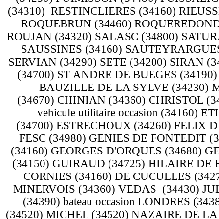
(34310) RESTINCLIERES (34160) RIEUSS
ROQUEBRUN (34460) ROQUEREDONDE (
ROUJAN (34320) SALASC (34800) SATURA
SAUSSINES (34160) SAUTEYRARGUES 
SERVIAN (34290) SETE (34200) SIRAN 
(34700) ST ANDRE DE BUEGES (34190
BAUZILLE DE LA SYLVE (34230) M
(34670) CHINIAN (34360) CHRISTOL (
vehicule utilitaire occasion (341
(34700) ESTRECHOUX (34260) FELIX D
FESC (34980) GENIES DE FONTEDIT 
(34160) GEORGES D'ORQUES (34680) G
(34150) GUIRAUD (34725) HILAIRE DE 
CORNIES (34160) DE CUCULLES (3427
MINERVOIS (34360) VEDAS (34430) JUL
(34390) bateau occasion LONDRES (
(34520) MICHEL (34520) NAZAIRE DE LA