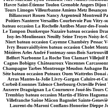
Havre Saint-Étienne Toulon Grenoble Angers Dijon
Tours Limoges Villeurbanne Amiens Metz Besançon
Billancourt Rouen Nancy Argenteuil Montreuil Pa
Poitiers Nanterre Versailles Courbevoie Pau Vitry-
bateau occasion La Rochelle Antibes Maur-des-Fossés
Le Tampon Dunkerque Nazaire bateau occasion Dran
Issy-les-Moulineaux Neuilly Seine Troyes Noisy-le
Niort bateau occasion Cayenne Chambéry Pessac Vé
Ivry BeauvaisHyères bateau occasion Cholet Mont
Mézières Arles André Fontenay-sous-Bois Sartrouvi
Belfort Narbonne La Roche Yon Clamart Villejuif B
Cagnes Bobigny Châteauroux Vincennes Carcassonne
Champagne Tarbes Montrouge Meudon Aubagne Bayon
Sète bateau occasion Puteaux Ouen Wattrelos Douai 
Arras Mantes-la-Jolie Livry-Gargan Caluire-et-Cu
Corbeil-Essonnes Talence Cherbourg-Octeville Priest
Auxerre Draguignan La Courneuve Joué-lès-Tours Ch
Tremblay bateau occasion Martin-d'Hères Haguenau 
Villefranche Saône Mâcon Bagnolet Sainte-Genevi
Laurent-du-Maroni Conflans-Honorine Dieppe Jos