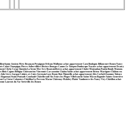
Villeurbanne Amiens Metz Besançon Perpignan Orléans Mulhouse achat-appartement Caen Boulogne-Billancourt Rouen Nancy
ossés Calais Champigny Pierre Aubervilliers Béziers Bourges Cannes Le Tampon Dunkerque Nazaire achat-appartement Drancy
tement Clichy Cergy Quentin La Seyne Mer Ivry BeauvaisHyères achat-appartement Cholet Montauban Pantin Bondy Maisons-
lles Blois Cagnes Bobigny Châteauroux Vincennes Carcassonne Chalon Saône achat-appartement Brieuc Martigues Châlons-en-
olie Livry-Gargan Caluire-et-Cuire Germain Laye Rosny Bois Thionville achat-appartement Alès Corbeil-Essonnes Talence
Haguenau Stains Pontault-Combault Châtellerault Six-Fours-les-Plages Villefranche Saône Mâcon Bagnolet Sainte-Geneviève
t La Ciotat Colomiers Châtillon Le Perreux Marne Châtenay-Malabry Plaisir Vandœuvre-lès-Nancy Viry-Châtillon achat-
enne Laurent-du-Var Sotteville-lès-Rouen