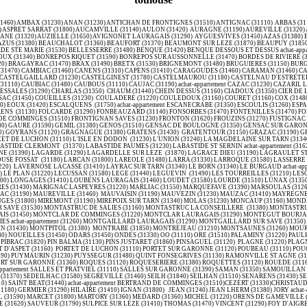
 (31750) achat-appartement ESCANECRABE (31350) ESCOULIS (31260) ESPANES (31450) ESPARRON (31420) ESPERCE (31190) ESTADENS (31160) ESTANCARBON (31800) ESTENOS (31440) EUP (31440) FABAS (31230) FALGA (31540) FENOUILLET (31150) FIGAROL (31260) FLOURENS (31130) FOLCARDE (31290) FONBEAUZARD (31140) FONSORBES (31470) FONTENILLES (31470) FORGUES (31370) FOS (31440) FOUGARON (31160) FOURQUEVAUX (31450) FRANCARVILLE (31460) FRANCAZAL (31260) FRANCON (31420) FRANQUEVIELLE (31210) FRONSAC (31440) FRONTIGNAN DE COMMINGES (31510) FRONTIGNAN SAVES (31230) FRONTON (31620) FROUZINS (31270) FUSTIGNAC (31430) GAGNAC SUR GARONNE (31150) GAILLAC TOULZA (31550) GALIE (31510) GANTIES (31160) GARAC (31480) GARDOUCH (31290) GARGAS (31620) GARIDECH (31380) GARIN (31110) GAUD (31440) GAURE (31590) GEMIL (31380) GENOS (31510) GENSAC DE BOULOGNE (31350) GENSAC SUR GARONNE (31310) GIBEL (31560) GOUAUX DE LARBOUST (31110) GOUAUX DE LUCHON (31110) GOUDEX (31230) GOURDAN POLIGNAN (31210) GOUTEVERNISSE (31310) achat-appartement GOUZENS (31310) GOYRANS (31120) GRAGNAGUE (31380) GRATENS (31430) GRATENTOUR (31150) GRAZAC (31190) GRENADE (31330) GREPIAC (31190) GURAN (31440) HERRAN (31160) HIS (31260) HUOS (31210) ISSUS (31450) IZAUT DE L'HOTEL (31160) JURVIELLE (31110) JUZES (31540) JUZET D'IZAUT (31160) JUZET DE LUCHON (31110) L'ISLE EN DODON (31230) L'UNION (31240) LA MAGDELAINE SUR TARN (31340) LA SALVETAT LAURAGAIS (31460) LA SALVETAT ST GILLES (31880) LABARTHE INARD (31800) LABARTHE RIVIERE (31800) LABARTHE SUR LEZE (31860) LABASTIDE BEAUVOIR (31450) LABASTIDE CLERMONT (31370) LABASTIDE PAUMES (31230) LABASTIDE ST SERNIN achat-appartement (31620) LABASTIDETTE (31600) LABEGE (31670) LABROQUERE (31510) LABRUYERE DORSA (31190) LACAUGNE (31390) LACROIX FALGARDE (31120) LAFFITE TOUPIERE (31360) LAFITTE VIGORDANE (31390) LAGARDE (31290) LAGARDELLE SUR LEZE (31870) LAGRACE DIEU (31190) LAGRAULET ST NICOLAS (31480) LAHAGE (31370) LAHITERE camping car occasion (31310) LALOURET LAFFITEAU (31800) LAMASQUERE (31600) LANDORTHE (31800) LANTA (31570) LAPEYRERE (31310) LAPEYROUSE FOSSAT (31180) LARCAN (31800) LAREOLE (31480) LARRA (31330) LARROQUE (31580) LASSERRE (31530) LATOUE (31800) LATOUR (31310) LATRAPE (31310) LAUNAC (31330) LAUNAGUET (31140) LAUTIGNAC (31370) LAUZERVILLE (31650) LAVALETTE (31590) LAVELANET DE COMMINGES (31220) LAVERNOSE LACASSE (31410) LAYRAC SUR TARN (31340) LE BORN (31340) LE BURGAUD achat-appartement (31330) LE CABANIAL (31460) LE CASTERA (31530) LE CUING (31210) LE FAGET (31460) LE FAUGA (31410) LE FOUSSERET (31430) LE FRECHET (31360) LE GRES (31480) LE PIN MURELET (31370) LE PLAN (31220) LECUSSAN (31580) LEGE (31440) LEGUEVIN (31490) LES TOURREILLES (31210) LESCUNS (31220) LESPINASSE (31150) LESPITEAU (31160) LESPUGUE (31350) LESTELLE DE ST MARTORY (31360) LEVIGNAC (31530) LEZ (31440) LHERM (31600) LIEOUX (31800) LILHAC (31230) LODES (31800) LONGAGES (31410) LOUBENS LAURAGAIS (31460) LOUDET (31580) LOURDE (31510) LUNAX (31350) LUSCAN (31510) LUSSAN ADEILHAC (31430) LUX (31290) MAILHOLAS (31310) MALVEZIE (31510) MANCIOUX (31360) MANE vehicule utilitaire occasion (31260) MARIGNAC (31440) MARIGNAC LASCLARES (31430) MARIGNAC LASPEYRES (31220) MARLIAC (31550) MARQUEFAVE (31390) MARSOULAS (31260) MARTISSERRE (31230) MARTRES DE RIVIERE (31210) MARTRES TOLOSANE (31220) MASCARVILLE (31460) MASSABRAC (31310) MAURAN (31220) MAUREMONT (31290) MAURENS (31540) MAURESSAC (31190) MAUREVILLE (3146