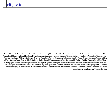
cliquez ici
Paris Marseille Lyon Toulouse Nice Nantes Strasbourg Montpellier Bordeaux Lille Rennes achat-appartement Reims Le H
Argenteuil Montreuil Paul Roubaix Denis Avignon Tourcoing Fort-de-France Créteil Poitiers Nanterre Versailles Courbevo
Colmar Mérignac Valence Quimper Ajaccio Levallois-Perret Issy-les-Moulineaux Neuilly Seine Troyes Noisy-le-Grand Vil
Alfort Vannes Évry Charleville-Mézières Arles André Fontenay-sous-Bois Sartrouville Épinay Fréjus Évreux Laval Le Blan
Champagne Tarbes Montrouge Meudon Aubagne Bayonne Boulogne Suresnes Herblain Bastia Castres Gennevilliers Sète achat
Cherbourg-Octeville Priest Vaulx-en-Velin Massy Bourg Bresse Salon-de-Provence Chartres Auxerre Draguignan La Courneuv
Épinal Montigny-le-Bretonneux Montélimar Raphaël Agen Laurent-du-Maroni Conflans-Honorine Dieppe Joseph Creil Neui
appartement Schiltigheim Thonon-les-Bai