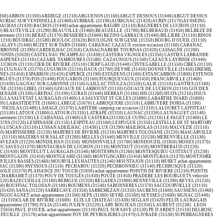
0) MAUVAISIN (31190) MAUVEZIN (31230) MAUZAC (31410) MAYREGNE (31110) MAZERES SUR SALAT (31260) MELLES (31440) MENVILLE (31530) MERENVIELLE (31530) MERVILLA (31320) MERVILLE (31330) MILHAS (31160) MIRAMBEAU (31230) MIRAMONT DE COMMINGES (31800) MIREMONT (31190) MIREPOIX SUR TARN (31340) MOLAS (31230) MONCAUP (31160) MONDAVEZAN (31220) MONDILHAN (31350) MONDONVILLE (31700) MONDOUZIL (31850) MONES (31370) achat-appartement MONESTROL (31560) MONS (31280) MONT DE GALIE (31510) MONTAIGUT SUR SAVE (31530) MONTASTRUC DE SALIES (31160) MONTASTRUC LA CONSEILLERE (31380) MONTASTRUC SAVES (31370) MONTAUBAN DE LUCHON (31110) MONTAUT (31410) MONTBERAUD (31220) MONTBERNARD (31230) MONTBERON (31140) MONTBRUN BOCAGE (31310) MONTBRUN LAURAGAIS (31450) MONTCLAR DE COMMINGES (31220) MONTCLAR LAURAGAIS (31290) MONTEGUT BOURJAC (31430) MONTEGUT LAURAGAIS (31540) MONTESPAN (31260) MONTESQUIEU GUITTAUT (31230) MONTESQUIEU LAURAGAIS (31450) MONTESQUIEU VOLVESTRE (31310) MONTGAILLARD DE SALIES achat-appartement (31260) MONTGAILLARD LAURAGAIS (31290) MONTGAILLARD SUR SAVE (31350) MONTGAZIN (31410) MONTGEARD (31560) MONTGISCARD (31450) MONTGRAS (31370) MONTJOIRE (31380) MONTLAUR (31450) MONTMAURIN (31350) MONTOULIEU ST BERNARD (31420) MONTOUSSIN (31430) MONTPITOL (31380) MONTRABE (31850) MONTREJEAU (31210) MONTSAUNES (31260) MOURVILLES BASSES (31460) MOURVILLES HAUTES (31540) MOUSTAJON (31110) MURET achat-appartement (31600) NAILLOUX (31560) NENIGAN (31350) NIZAN GESSE (31350) NOE (31410) NOGARET (31540) NOUEILLES (31450) ODARS (31450) ONDES (31330) OO (31110) ORE (31510) PALAMINY (31220) PAULHAC (31380) PAYSSOUS (31510) PECHABOU (31320) PECHBONNIEU (31140) PECHBUSQUE (31320) PEGUILHAN (31350) PELLEPORT (31480) PEYRISSAS (31420) PEYROUZET (31420) PEYSSIES (31390) PIBRAC (31820) PIN BALMA (31130) PINS JUSTARET (31860) PINSAGUEL (31120) PLAGNE (31220) PLAGNOLE (31370) PLAISANCE DU TOUCH (31830) achat-appartement POINTIS DE RIVIERE (31210) POINTIS INARD (31800) POLASTRON (31430) POMPERTUZAT (31450) PONLAT TAILLEBOURG (31210) PORTET D'ASPET (31160) PORTET DE LUCHON (31110) PORTET SUR GARONNE (31120) POUBEAU (31110) POUCHARRAMET (31370) POUY DE TOUGES (31430) POUZE (31450) PRADERE LES BOURGUETS vehicule utilitaire occasion (31530) PRESERVILLE (31570) PROUPIARY (31360) PRUNET (31460) PUYDANIEL (31190) PUYMAURIN (31230) PUYSSEGUR (31480) QUINT FONSEGRIVES (31130) RAMONVILLE ST AGNE (31520) RAZECUEILLE (31160) REBIGUE (31320) REGADES (31800) RENNEVILLE (31290) REVEL (31250) RIEUCAZE (31800) RIEUMAJOU (31290) RIEUMES (31370) RIEUX (31310) RIOLAS (31230) ROQUEFORT SUR GARONNE (31360) ROQUES (31120) ROQUESERIERE (31380) ROQUETTES (31120) ROUEDE (31160) ROUFFIAC TOLOSAN (31180) ROUMENS (31540) SABONNERES (31370) SACCOURVIELLE (31110) SAIGUEDE (31470) SAJAS (31370) SALEICH (31260) SALERM (31230) SALIES DU SALAT (31260) achat-appartement SALLES ET PRATVIEL (31110) SALLES SUR GARONNE (31390) SAMAN (31350) SAMOUILLAN (31420) SANA (31220) SARRECAVE (31350) SARREMEZAN (31350) SAUBENS (31600) SAUSSENS (31460) SAUVETERRE DE COMMINGES (31510) SAUX ET POMAREDE (31800) SAVARTHES (31800) SAVERES (31370) SEDEILHAC (31580) SEGREVILLE (31460) SEILH (31840) SEILHAN (31510) SENARENS (31430) SENGOUAGNET achat-appartement (31160) SEPX (31360) SEYRE (31560) SEYSSES (316