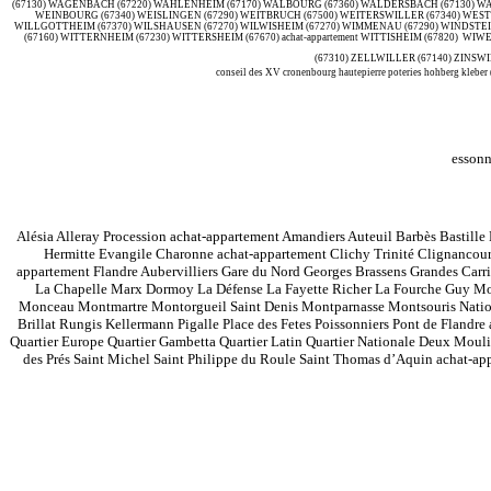
conseil des XV cronenbourg hautepierre poteries hohberg kleber 
essonn
Alésia Alleray Procession achat-appartement Amandiers Auteuil Barbès Bastill
Hermitte Evangile Charonne achat-appartement Clichy Trinité Clignancour
appartement Flandre Aubervilliers Gare du Nord Georges Brassens Grandes Carrier
La Chapelle Marx Dormoy La Défense La Fayette Richer La Fourche Guy Mo
Monceau Montmartre Montorgueil Saint Denis Montparnasse Montsouris Nation P
Brillat Rungis Kellermann Pigalle Place des Fetes Poissonniers Pont de Flandre
Quartier Europe Quartier Gambetta Quartier Latin Quartier Nationale Deux Mouli
des Prés Saint Michel Saint Philippe du Roule Saint Thomas d’Aquin achat-app