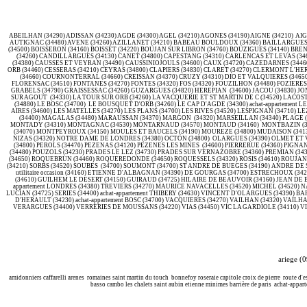
ABEILHAN (34290) ADISSAN (34230) AGDE (34300) AGEL (34210) AGONES (34190) AIGNE (34210) AIG
AUTIGNAC (34480) AVENE (34260) AZILLANET (34210) BABEAU BOULDOUX (34360) BAILLARGUES (3
(34500) BOISSERON (34160) BOISSET (34220) BOUJAN SUR LIBRON (34760) BOUZIGUES (34140) B
(34260) CANDILLARGUES (34130) CANET (34800) CAPESTANG (34310) CARLENCAS ET LEVAS (346
(34380) CAUSSES ET VEYRAN (34490) CAUSSINIOJOULS (34600) CAUX (34720) CAZEDARNES (3446
ORB (34460) CESSERAS (34210) CEYRAS (34800) CLAPIERS (34830) CLARET (34270) CLERMONT L'H
(34660) COURNONTERRAL (34660) CREISSAN (34370) CRUZY (34310) DIO ET VALQUIERES (3465
FLORENSAC (34510) FONTANES (34270) FONTES (34320) FOS (34320) FOUZILHON (34480) FOZIERES 
GRABELS (34790) GRAISSESSAC (34260) GUZARGUES (34820) HEREPIAN (34600) JACOU (34830) JONC
SUR AGOUT (34330) LA TOUR SUR ORB (34260) LA VACQUERIE ET ST MARTIN DE C (34520) LACOS
(34880) LE BOSC (34700) LE BOUSQUET D'ORB (34260) LE CAP D'AGDE (34300) achat-appartement 
AIRES (34600) LES MATELLES (34270) LES PLANS (34700) LES RIVES (34520) LESPIGNAN (34710) 
(34400) MAGALAS (34480) MARAUSSAN (34370) MARGON (34320) MARSEILLAN (34340) PLAGE (34
MONTADY (34310) MONTAGNAC (34530) MONTARNAUD (34570) MONTAUD (34160) MONTBAZIN (3456
(34070) MONTPEYROUX (34150) MOULES ET BAUCELS (34190) MOUREZE (34800) MUDAISON (34130)
NIZAS (34320) NOTRE DAME DE LONDRES (34380) OCTON (34800) OLARGUES (34390) OLMET ET VI
(34800) PEROLS (34470) PEZENAS (34120) PEZENES LES MINES (34600) PIERRERUE (34360) PIGNAN
(34480) POUZOLS (34230) PRADES LE LEZ (34730) PRADES SUR VERNAZOBRE (34360) PREMIAN (343
(34650) ROQUEBRUN (34460) ROQUEREDONDE (34650) ROQUESSELS (34320) ROSIS (34610) ROUJAN (3
(34210) SORBS (34520) SOUBES (34700) SOUMONT (34700) ST ANDRE DE BUEGES (34190) ANDRE DE S
utilitaire occasion (34160) ETIENNE D'ALBAGNAN (34390) DE GOURGAS (34700) ESTRECHOUX (
(34610) GUILHEM LE DESERT (34150) GUIRAUD (34725) HILAIRE DE BEAUVOIR (34160) JEAN DE BU
appartement LONDRES (34380) TREVIERS (34270) MAURICE NAVACELLES (34520) MICHEL (34520) 
LUCIAN (34725) SERIES (34400) achat-appartement THIBERY (34630) VINCENT D'OLARGUES (34390
D'HERAULT (34230) achat-appartement BOSC (34700) VACQUIERES (34270) VAILHAN (34320) VA
VERARGUES (34400) VERRERIES DE MOUSSANS (34220) VIAS (34450) VIC LA GARDIOLE (34110) V
ariege (0
amidonniers caffarelli arenes romaines saint martin du touch bonnefoy roseraie capitole croix de pierre route d'
basso cambo les chalets saint aubin etienne minimes barrière de paris achat-appar