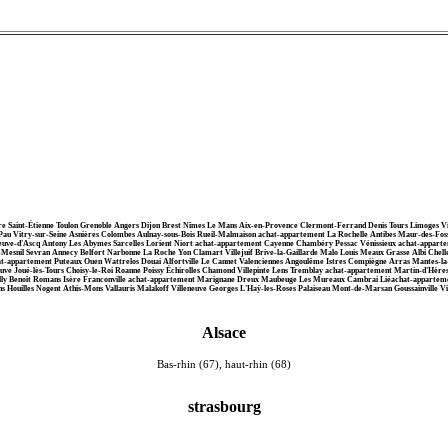
avre Saint-Étienne Toulon Grenoble Angers Dijon Brest Nîmes Le Mans Aix-en-Provence Clermont-Ferrand Denis Tours Limoges 
ie Pau Vitry-sur-Seine Asnières Colombes Aulnay-sous-Bois Rueil-Malmaison achat-appartement La Rochelle Antibes Maur-des-F
leneuve-d'Ascq Antony Les Abymes Sarcelles Lorient Niort achat-appartement Cayenne Chambéry Pessac Vénissieux achat-appar
c-Mesnil Sevran Annecy Belfort Narbonne La Roche Yon Clamart Villejuif Brive-la-Gaillarde Malo Louis Meaux Grasse Albi Che
-appartement Puteaux Ouen Wattrelos Douai Alfortville Le Cannet Valenciennes Angoulême Istres Compiègne Arras Mantes-la-J
e Joué-lès-Tours Choisy-le-Roi Roanne Poissy Échirolles Chamond Villepinte Lens Tremblay achat-appartement Martin-d'Hères 
lly Benoît Romans Isère Franconville achat-appartement Marignane Dreux Maubeuge Les Mureaux Cambrai Liéachat-appartemen
ns Houilles Nogent Athis-Mons Vallauris Malakoff Villeneuve Georges L'Haÿ-les-Roses Palaiseau Mont-de-Marsan Goussainville Vi
Alsace
Bas-rhin (67), haut-rhin (68)
strasbourg