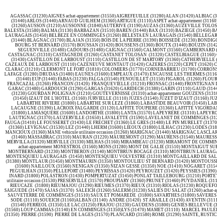
AGASSAC (31230) AIGNES achat-appartement (31550) AIGREFEUILLE (31280) ALAN (31420) ALBIAC (31460) AMBAX (31230) ANAN (31230) ANTICHAN DE FRONTIGNES (31510) ANTIGNAC (31110) ARBAS (31160) ARBON (31160) ARDIEGE (31210) ARGUENOS (31160) ARGUT DESSOUS (31440) ARGUT DESSUS (31440) ARLOS (31440) ARNAUD GUILHEM (31360) ARTIGUE (31110) ASPET achat-appartement (31160) ASPRET SARRAT (31800) AUCAMVILLE (31140) AULON (31420) AURAGNE (31190) AUREVILLE (31320) AURIAC SUR VENDINELLE (31460) AURIBAIL (31190) AURIGNAC (31420) AURIN (31570) AUSSEING (31260) AUSSON (31210) AUSSONNE (31840) AUTERIVE (31190) AUZAS (31360) AUZEVILLE TOLOSANE (31320) AUZIELLE (31650) AVIGNONET LAURAGAIS (31290) AYGUESVIVES (31450) AZAS (31380) BACHAS (31420) BACHOS (31440) achat-appartement BAGIRY (31510) BAGNERES DE LUCHON (31110) BALESTA (31580) BALMA (31130) BARBAZAN (31510) BAREN (31440) BAX (31310) BAZIEGE (31450) BAZUS (31380) BEAUCHALOT (31360) BEAUFORT (31370) BEAUMONT SUR LEZE (31870) BEAUPUY (31850) BEAUTEVILLE (31290) BEAUVILLE (31460) BEAUZELLE (31700) BELBERAUD (31450) BELBEZE DE LAURAGAIS (31450) BELBEZE EN COMMINGES (31260) BELESTA EN LAURAGAIS (31540) BELLEGARDE STE MARIE (31530) BELLESSERRE (31480) BENQUE (31420) BENQUE DESSOUS ET DESSUS achat-appartement (31110) BERAT (31370) BESSIERES (31660) BEZINS GARRAUX (31440) BILLIERE (31110) BINOS (31440) BLAGNAC (31700) BLAJAN (31350) BOIS DE LA PIERRE (31390) BOISSEDE (31230) BONDIGOUX (31340) BONREPOS RIQUET (31590) BONREPOS SUR AUSSONNELLE (31470) BORDES DE RIVIERE (31210) BOUDRAC (31580) BOULOC (31620) BOULOGNE SUR GESSE (31350) BOURG D'OUEIL (31110) BOURG ST BERNARD (31570) BOUSSAN (31420) BOUSSENS (31360) BOUTX (31440) BOUZIN (31420) BRAGAYRAC (31470) BRAX (31490) BRETX (31530) BRIGNEMONT (31480) BRUGUIERES (31150) BURGALAYS (31440) BUZET SUR TARN (31660) CABANAC CAZAUX voiture occasion (31160) CABANAC SEGUENVILLE (31480) CADOURS (31480) CAIGNAC (31560) CALMONT (31560) CAMBERNARD (31470) CAMBIAC (31460) CANENS (31310) CAPENS (31410) CARAGOUDES (31460) CARAMAN (31460) CARBONNE (31390) CARDEILHAC (31350) CASSAGNABERE TOURNAS (31420) CASSAGNE (31260) CASTAGNAC (31310) CASTAGNEDE (31260) CASTANET TOLOSAN (31320) CASTELBIAGUE (31160) CASTELGAILLARD (31230) CASTELGINEST (31780) CASTELMAUROU (31180) CASTELNAU D'ESTRETEFONDS (31620) CASTELNAU PICAMPEAU (31430) CASTERA VIGNOLES (31350) CASTIES LABRANDE (31430) CASTILLON DE LARBOUST (31110) CASTILLON DE ST MARTORY (31360) CATHERVIELLE (31110) CAUBIAC (31480) CAUBOUS (31110) CAUJAC (31190) achat-appartement CAZAC (31230) CAZARIL LASPENES (31110) CAZARIL TAMBOURES (31580) CAZAUNOUS (31160) CAZAUX LAYRISSE (31440) CAZEAUX DE LARBOUST (31110) CAZENEUVE MONTAUT (31420) CAZERES (31220) CEPET (31620) CESSALES (31290) CHARLAS (31350) CHAUM (31440) CHEIN DESSUS (31160) CIADOUX (31350) CIER DE LUCHON (31110) CIER DE RIVIERE (31510) CIERP GAUD (31440) CINTEGABELLE (31550) CIRES (31110) CLARAC (31210) CLERMONT LE FORT (31810) COLOMIERS (31770) CORNEBARRIEU (31700) CORRONSAC (31450) COUEILLES (31230) COULADERE (31220) COULEDOUX (31160) COURET (31160) COX (31480) CUGNAUX (31270) CUGURON (31210) DAUX (31700) DEYME (31450) DONNEVILLE (31450) DREMIL LAFAGE (31280) DRUDAS (31480) EAUNES (31600) EMPEAUX (31470) ENCAUSSE LES THERMES (31160) EOUX (31420) ESCALQUENS