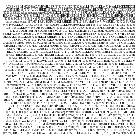
ACHENHEIM (67204) ADAMSWILLER (67320) ALBE (67220) ALLENWILLER (67310) ALTECKENDORF (67270) ALTENHEIM (67490) ALTENSTADT (67160) ALTORF (67120) ALTWILLER (67260) achat-appartement ANDLAU (67140) ARTOLSHEIM (67390) ASCHBACH (67250) ASSWILLER (67320) AUENHEIM (67480) AVENHEIM (67370) AVOLSHEIM (67120) BAERENDORF (67320) BALBRONN (67310) BALDENHEIM (67600) BAREMBACH (67130) BARR (67140) BASSEMBERG (67220) BATZENDORF (67500) BEHLENHEIM (67370) BEINHEIM (67930) vehicule utilitaire occasion BELLEFOSSE (67130) BELMONT (67130) BENFELD (67230) BERG achat-appartement (67320) BERGBIETEN (67310) BERNARDSWILLER (67210) BERNARDVILLE (67140) BERNOLSHEIM (67170) BERSTETT (67370) BERSTHEIM (67170) BETSCHDORF (67660) BETTWILLER (67320) BIBLISHEIM (67360) BIETLENHEIM (67720) BILWISHEIM (67170) BINDERNHEIM (67600) BIRKENWALD (67440) BIRLENBACH (67160) BISCHHEIM (67800) BISCHHOLTZ (67340) BISCHOFFSHEIM (67870) BISCHTROFF SUR SARRE (67260) BISCHWILLER (67240) BISSERT (67260) BITSCHHOFFEN achat-appartement (67350) BLAESHEIM (67113) BLANCHERUPT (67130) BLIENSCHWILLER (67650) BOERSCH (67530) BOESENBIESEN (67390) BOLSENHEIM (67150) BOOFZHEIM (67860) BOOTZHEIM (67390) BOSSELSHAUSEN (67330) BOSSENDORF (67270) BOURG (67420) BRUCHE (67420) BOURGHEIM (67140) BOUXWILLER (67330) BRECHLINGEN (67310) BREITENAU (67220) BREITENBACH (67220) BREMMELBACH achat-appartement (67160) BREUSCHWIC4KERSHEIM (67112) BRUMATH (67170) BUHL (67470) BURBACH (67260) BUST (67320) BUSWILLER (67350) BUTTEN (67430) CAMP D'OBERHOFFEN (67240) CANAL (67120) CHAMPENAY (67420) CHARBES (67220) CHATENOIS (67730) CLEEBOURG (67160) CLIMBACH (67510) COLROY LA ROCHE (67420) COSSWILLER (67310) CRASTATT (67310) CROETTWILLER (67470) DACHSTEIN (67120) DAHLENHEIM (67310) DALHUNDEN (67770) DAMBACH (67110) DAMBACH LA VILLE (67650) DANGOLSHEIM (67310) DAUBENSAND (67150) DAUENDORF (67350) DEHLINGEN (67430) DETTWILLER (67490) DIEBOLSHEIM (67230) DIEDENDORF (67260) DIEFFENBACH AU VAL (67220) achat-appartement LES WOERTH (67360) DIEFFENTHAL (67650) DIEMERINGEN (67430) DIMBSTHAL (67440) DINGSHEIM (67370) DINSHEIM (67190) DOMFESSEL (67430) DONNENHEIM (67170) DORLISHEIM (67120) DOSSENHEIM KOCHERSBERG (67117) DOSSENHEIM SUR ZINSEL (67330) DRACHENBRONN BIRLENBACH (67160) DRULINGEN (67320) DRUSENHEIM (67410) DUNTZENHEIM (67270) DUPPIGHEIM (67120) DURNINGEN (67270) DURRENBACH (67360) DURSTEL (67320) DUTTLENHEIM (67120) EBERBACH (67110) SELTZ (67470) EBERSHEIM (67600) EBERSMUNSTER (67600) ECKARTSWILLER achat-appartement (67700) ECKBOLSHEIM (67201) ECKWERSHEIM (67550) EHNWIHR (67600) EICHHOFFEN (67140) ELSENHEIM (67390) ENGENTHAL (67710) ENGWILLER (67350) ENTZHEIM (67960) EPFIG (67680) ERCKARTSWILLER (67290) ERGERSHEIM (67120) ERNOLSHEIM BRUCHE (67120) ERNOLSHEIM LES SAVERNE (67330) ERSTEIN (67150) ESCHAU (67114) ESCHBACH (67360) ESCHBOURG (67320) ESCHWILLER (67320) ETTENDORF (67350) EYWILLER (67320) FEGERSHEIM (67640) FESSENHEIM LE BAS (67117) FLEXBOURG (67310) FORSTFELD (67480) FORSTHEIM (67580) FORT LOUIS (67480) FOUCHY (67220) FOUDAY (67130) achat-appartement FRECONRUPT (67130) FRIEDOLSHEIM (67490) FRIESENHEIM (67860) FROESCHWILLER (67360) FROHMUHL (67290) FURCHHAUSEN (67700) FURDENHEIM (67117) GAMBSHEIM (67760) GEISPOLSHEIM (67118) GEISWILLER (67270) GERSTHEIM (67150) GERTWILLER (67140) GEUDERTHEIM (671