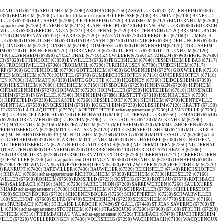
(67350) MUNCHHAUSEN (67470) MUNDOLSHEIM (67450) MUSSIG (67600) MUTTERSHOLTZ (67600) achat-appartement MUTZENHOUSE (67270) MUTZIG (67190) NATZWILLER (67130) NEEWILLER PRES LAUTERBOURG (67630) NEHWILLER (67110) NETZENBACH (67130) NEUBOIS (67220) NEUBOURG (67350) NEUGARTHEIM (67370) NEUGARTHEIM ITTLENHEIM (67370) NEUHAEUSEL (67480) NEUNHOFFEN (67110) NEUVE EGLISE (67220) achat-appartement NEUVILLER LA ROCHE (67130) NEUWILLER LES SAVERNE (67330) NIEDERALTDORF (67350) NIEDERBRONN LES BAINS (67110) NIEDERHASLACH (67280) NIEDERHAUSBERGEN (67207) NIEDERLAUTERBACH (67630) NIEDERMODERN (67350) NIEDERNAI (67210) NIEDERROEDERN (67470) NIEDERSCHAEFFOLSHEIM (67500) NIEDERSEEBACH (67160) NIEDERSOULTZBACH (67330) NIEDERSTEINBACH (67510) NORDHEIM (67520) NORDHOUSE (67150) NOTHALTEN (67680) OBENHEIM (67230) OBERBRONN (67110) OBERDORF SPACHBACH (67360) OBERHASLACH (67280) OBERHAUSBERGEN achat-appartement (67205) OBERHOFFEN LES WISSEMBOURG (67160) OBERHOFFEN SUR MODER (67240) OBERKUTZENHAUSEN (67250) OBERLAUTERBACH (67160) OBERMODERN (67330) OBERMODERN ZUTZENDORF (67330) OBERNAI (67210) OBERROEDERN (67250) OBERSCHAEFFOLSHEIM (67203) OBERSEEBACH (67160) OBERSOULTZBACH (67330) OBERSTEINBACH (67510) ODRATZHEIM (67520) OERMINGEN (67970) OFFENDORF (67850) OFFENHEIM (67370) OFFWILLER (67340) achat-appartement OHLUNGEN (67590) OHNENHEIM (67390) OHNHEIM (67640) OLWISHEIM (67170) ORSCHWILLER (67600) OSTHOFFEN (67990) OSTHOUSE (67150) OSTWALD (67540) OTTERSTHAL (67700) OTTERSWILLER (67700) OTTROTT (67530) OTTWILLER (67320) PETERSBACH (67290) PETIT WINGEN (67510) PFAFFENHOFFEN (67350) PFALZWEYER (67320) PFETTISHEIM (67370) PFULGRIESHEIM (67370) PLAINE (67420) PLOBSHEIM (67115) POUTAY (67420) PREUSCHDORF (67250) PRINTZHEIM (67490) vehicule utilitaire occasion PUBERG (67290) QUATZENHEIM (67117) RANGEN (67310) RANRUPT (67420) RATZWILLER (67430) RAUWILLER (67320) REICHSFELD (67140) REICHSHOFFEN (67110) REICHSTETT (67116) REIMERSWILLER (67660) REINHARDSMUNSTER (67440) REIPERTSWILLER (67340) REITWILLER (67370) RETSCHWILLER (67250) REUTENBOURG (67440) REXINGEN (67320) RHINAU (67860) achat-appartement RICHTOLSHEIM (67390) RIEDHEIM (67330) RIEDSELTZ (67160) RIMSDORF (67260) RINGELDORF (67350) RINGENDORF (67350) RITTERSHOFFEN (67690) ROESCHWOOG (67480) ROHR (67270) ROHRWILLER (67410) ROMANSWILLER (67310) ROPPENHEIM (67480) ROSENWILLER (67560) ROSHEIM (67560) ROSSFELD (67230) ROSTEIG (67290) ROTHAU (67570) ROTHBACH (67340) ROTT (67160) ROTTELSHEIM achat-appartement (67170) ROUNTZENHEIM (67480) RUMERSHEIM (67370) RUSS (67130) SAALES (67420) SAASENHEIM (67390) SAESSOLSHEIM (67270) SALENTHAL (67440) SALMBACH (67160) SAND (67230) SARRE UNION (67260) SARREWERDEN (67260) SAULXURES (67420) SAVERNE (67700) SCHAEFFERSHEIM (67150) SCHAFFHOUSE PRES SELTZ (67470) SCHAFFHOUSE SUR ZORN (67270) SCHALKENDORF (67350) SCHARRACHBERGHEIM IRMSTETT (67310) SCHEIBENHARD achat-appartement (67630) SCHERLENHEIM (67270) SCHERWILLER (67750) SCHILLERSDORF (67340) SCHILTIGHEIM (67300) SCHIRLENHOF (67110) SCHIRMECK (67130) SCHIRRHEIN (67240) SCHIRRHOFFEN (67240) SCHLEITHAL (67160) SCHNEETHAL (67710) SCHNERSHEIM (67370) SCHOENAU (67390) SCHOENBOURG (67320) SCHOENENBOURG (67250) SCHOPPERTEN (67260) SCHWABWILLER (67660) SCHWARZBACH (67130) SCHWEBWILLER (67440) SCHWEIGHOUSE SUR MODER (67590) SCH