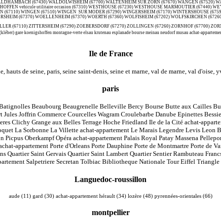
(kléber) gare koenigshoffen montagne-verte elsau krutenau esplanade bourse meinau neudorf musau achat-appartement 
Ile de France
e, hauts de seine, paris, seine saint-denis, seine et marne, val de marne, val d'oise, y
paris
e Batignolles Beaubourg Beaugrenelle Belleville Bercy Bourse Butte aux Cailles 
t Jules Joffrin Commerce Courcelles Wagram Croulebarbe Danube Epinettes Bessie
es Clichy Grange aux Belles Terrage Hoche Friedland Ile de la Cité achat-appartem
quet La Sorbonne La Villette achat-appartement Le Marais Legendre Levis Leon 
icpus Oberkampf Opéra achat-appartement Palais Royal Patay Massena Pelleport 
 achat-appartement Porte d'Orleans Porte Dauphine Porte de Montmartre Porte de Va
ns Quartier Saint Gervais Quartier Saint Lambert Quartier Sentier Rambuteau Fran
artement Salpetriere Secretan Tolbiac Bibliotheque Nationale Tour Eiffel Triang
Languedoc-roussillon
aude (11) gard (30) achat-appartement hérault (34) lozère (48) pyrennées-orientales (66)
montpellier