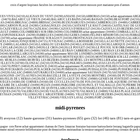
croix d'argent hopitaux facultes les cevennes montpellier centre mosson port marianne pres d'arenes
UES VIVES (34210) ALIGNAN DU VENT (34290) ANIANE (34150) ARBORAS (34150) achat-appartement ARG
4670) BALARUC LE VIEUX (34540) BALARUC LES BAINS (34540) BASSAN (34290) BEAUFORT (34210) 
RENAS (34650) BRIGNAC (34800) BRISSAC (34190) BUZIGNARGUES (34160) CABREROLLES (34480) CA
00) CARNON PLAGE (34280) CASSAGNOLES (34210) CASTANET LE HAUT (34610) CASTELNAU DE GUERS 
0) CAZEVIEILLE (34270) CAZILHAC (34190) CAZOULS D'HERAULT (34120) CAZOULS LES BEZIERS (3437
ERAULT (34800) COLOMBIERES SUR ORB (34390) COLOMBIERS achat-appartement (34440) COMBAILLAU
0) ESPONDEILHAN (34290) FABREGUES (34690) FAUGERES (34600) FELINES MINERVOIS (34210) FERR
(34700) achat-appartement FRAISSE SUR AGOUT (34330) FRONTIGNAN (34110) GABIAN (34320) GALARG
ELS (34650) JONQUIERES (34725) JUVIGNAC (34990) LA BOISSIERE (34150) LA CAUNETTE (34210) LA 
TE (34800) LAGAMAS (34150) LAMALOU LES BAINS (34240) LANSARGUES (34130) LAROQUE (34190) L
LE CAYLAR (34520) LE CRES (34920) LE CROS (34520) LE POUGET (34230) LE POUJOL SUR ORB (34600) L
LEZIGNAN LA CEBE (34120) LIAUSSON (34800) LIEURAN CABRIERES (34800) LIEURAN LES BEZIERS (342
340) MARSILLARGUES (34590) achat-appartement MAS DE LONDRES (34380) MAUGUIO (34130) MAUREIL
0) MONTBLANC (34290) MONTELS (34310) MONTESQUIEU (34320) MONTFERRIER SUR LEZ (34980) M
 MURLES (34980) MURVIEL LES BEZIERS (34490) MURVIEL LES MONTPELLIER achat-appartement (3457
LLECUN (34700) OLONZAC (34210) OUPIA (34210) PAILHES (34490) PALAVAS LES FLOTS (34250) PAR
 (34570) PINET (34850) PLAISANCE (34610) achat-appartement PLAISSAN (34230) POILHES (34310) POM
90) PUECHABON (34150) PUILACHER (34230) PUIMISSON (34480) PUISSALICON (34480) PUISSERGUIER 
4320) SALASC (34800) SATURARGUES (34400) achat-appartement SAUSSAN (34570) SAUSSINES (34160)
ANGONIS (34725) AUNES (34130) BAUZILLE DE LA SYLVE (34230) MONTMEL (34160) DE PUTOIS (34190
34260) FELIX DE L'HERAS (34520) DE LODEZ (34725) GELY DU FESC (34980) GENIES DE FONTEDIT (34
EGES (34380) DE CORNIES (34160) DE CUCULLES (34270) DE FOS (34150) DE LA BLAQUIERE (34700) MIN
NAZAIRE DE LADAREZ (34490) PEZAN (34400) PARGOIRE (34230) PAUL ET VALMALLE (34570) PIERRE D
) BARBEYRARGUES (34730) CROIX DE QUINTILLARGUES (34270) SUSSARGUES (34160) TAUSSAC LA BILLIE
ILHAUQUES (34570) VALERGUES (34130) VALFLAUNES (34270) VALMASCLE (34800) VALRAS PLAGE (343
IEUSSAN (34390) VILLEMAGNE L'ARGENTIERE (34600) VILLENEUVE LES BEZIERS (34420) MAGUELONE (
VILLEVEYRAC (34560) VIOLS EN LAVAL (34380) FORT (34380)
midi-pyrenees
9) aveyron (12) haute-garonne (31) hautes-pyrenees (65) gers (32) lot (46) tarn (81) tarn-et-ga
espagne cote Pavee achat-appartement chateau de l'hers limayrac fontaine bayonne bartoucherie lestang bagatelle papus
tement mirail reynerie bellefontaine pont de demoiselles montaudran la terrasse rangueil saouzelong coteaux de pech
toulouse