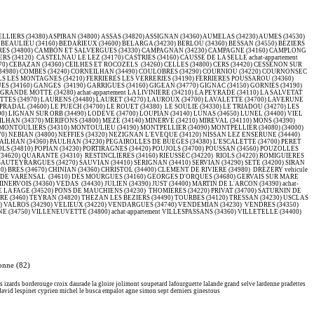
ELLIERS (34380) ASPIRAN (34800) ASSAS (34820) ASSIGNAN (34360) AUMELAS (34230) AUMES (34530)
BEAULIEU (34160) BEDARIEUX (34600) BELARGA (34230) BERLOU (34360) BESSAN (34550) BEZIERS
BRIERES (34800) CAMBON ET SALVERGUES (34330) CAMPAGNAN (34230) CAMPAGNE (34160) CAMPLONG
(34120) CASTELNAU LE LEZ (34170) CASTRIES (34160) CAUSSE DE LA SELLE achat-appartement
0) CEBAZAN (34360) CEILHES ET ROCOZELS (34260) CELLES (34800) CERS (34420) CESSENON SUR
X (34980) COMBES (34240) CORNEILHAN (34490) COULOBRES (34290) COURNIOU (34220) COURNONSEC
ALS LES MONTAGNES (34210) FERRIERES LES VERRERIES (34190) FERRIERES POUSSAROU (34360)
UES (34160) GANGES (34190) GARRIGUES (34160) GIGEAN (34770) GIGNAC (34150) GORNIES (34190)
GRANDE MOTTE (34280) achat-appartement LA LIVINIERE (34210) LA PEYRADE (34110) LA SALVETAT
ATTES (34970) LAURENS (34480) LAURET (34270) LAUROUX (34700) LAVALETTE (34700) LAVERUNE
E PRADAL (34600) LE PUECH (34700) LE ROUET (34380) LE SOULIE (34330) LE TRIADOU (34270) LES
90) LIGNAN SUR ORB (34490) LODEVE (34700) LOUPIAN (34140) LUNAS (34650) LUNEL (34400) VIEL
HAN (34370) MERIFONS (34800) MEZE (34140) MINERVE (34210) MIREVAL (34110) MONS (34390)
ONTOULIERS (34310) MONTOULIEU (34190) MONTPELLIER (34090) MONTPELLIER (34080) (34000)
0) NEBIAN (34800) NEFFIES (34320) NEZIGNAN L'EVEQUE (34120) NISSAN LEZ ENSERUNE (34440)
DAILHAN (34360) PAULHAN (34230) PEGAIROLLES DE BUEGES (34380) L'ESCALETTE (34700) PERET
EROLS (34810) POPIAN (34230) PORTIRAGNES (34420) POUJOLS (34700) POUSSAN (34560) POUZOLLES
(34620) QUARANTE (34310) RESTINCLIERES (34160) RIEUSSEC (34220) RIOLS (34220) ROMIGUIERES
 SAUTEYRARGUES (34270) SAUVIAN (34410) SERIGNAN (34410) SERVIAN (34290) SETE (34200) SIRAN
) BRES (34670) CHINIAN (34360) CHRISTOL (34400) CLEMENT DE RIVIERE (34980) DREZERY vehicule
480) DE VARENSAL (34610) DES MOURGUES (34160) GEORGES D'ORQUES (34680) GERVAIS SUR MARE
ERVOIS (34360) VEDAS (34430) JULIEN (34390) JUST (34400) MARTIN DE L'ARCON (34390) achat-
E LA FAGE (34520) PONS DE MAUCHIENS (34230) THOMIERES (34220) PRIVAT (34700) SATURNIN DE
RE (3460) TEYRAN (34820) THEZAN LES BEZIERS (34490) TOURBES (34120) TRESSAN (34230) USCLAS
50) VALROS (34290) VELIEUX (34220) VENDARGUES (34740) VENDEMIAN (34230) VENDRES (34350)
34750) VILLENEUVETTE (34800) achat-appartement VILLESPASSANS (34360) VILLETELLE (34400)
ronne (82)
 izards borderouge croix daurade la gloire jolimont soupetard lafourguette lalande grand selve lardenne pradettes
 david lespinet cyprien michel le busca empalot agne simon sept derniers ginestous