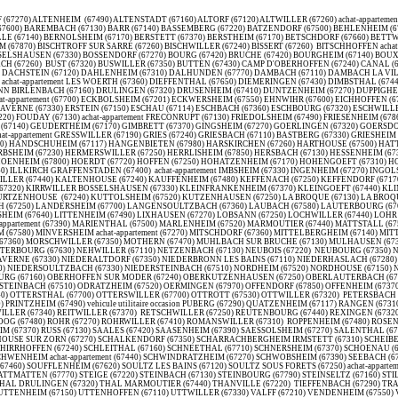
70) GIMBRETT (67370) GINGSHEIM (67270) GOERLINGEN (67320) GOERSDORF (67360) GOTTENHOUSE (67700) GOTTESHEIM (67490) GOUGENHEIM (67270) GOXWILLER (67210) GRANDFONTAINE (67130) GRASSENDORF (67350) GRAUFTHAL (67320) GRENDELBRUCH (67190) achat-appartement GRESSWILLER (67190) GRIES (67240) GRIESBACH (67110) BASTBERG (67330) GRIESHEIM PRES MOLSHEIM (67870) SOUFFEL (67370) GUMBRECHTSHOFFEN (67110) GUNDERSHOFFEN (67110) GUNGWILLER (67320) GUNSTETT (67360) HAEGEN (67700) HAEUSERN (67150) HAGUENAU (67500) HANDSCHUHEIM (67117) HANGENBIETEN (67980) HARSKIRCHEN (67260) HARTHOUSE (67500) HATTEN (67690) HATTMATT (67330) HAUTE GOUTTE (67130) HEGENEY (67360) HEIDOLSHEIM (67390) HEILIGENBERG (67190) HEILIGENSTEIN (67140) HENGWILLER (67440) HERBITZHEIM (67260) HERBSHEIM (67230) HERMERSWILLER (67250) HERRLISHEIM (67850) HERSBACH (67130) HESSENHEIM (67390) HILSENHEIM (67600) HINDISHEIM (67150) HINSBOURG (67290) HINSINGEN (67260) HIPSHEIM (67150) HIRSCHLAND (67320) HOCHFELDEN (67270) HOCHSTETT (67170)HOELSCHLOCH (67250) HOENHEIM (67800) HOERDT (67720) HOFFEN (67250) HOHATZENHEIM (67170) HOHENGOEFT (67310) HOHFRANKENHEIM (67270) HOHWART (67220) HOHWILLER (67250) HOLTZHEIM (67810) HUNSPACH (67250) HURTIGHEIM (67117) HUTTENDORF (67270) HUTTENHEIM (67230) ICHTRATZHEIM (67640) ILLKIRCH GRAFFENSTADEN (67400) achat-appartement IMBSHEIM (67330) INGENHEIM (67270) INGOLSHEIM (67250) INGWILLER (67340) INNENHEIM (67880) IRMSTETT (67310) ISSENHAUSEN (67330) ITTENHEIM (67117) ITTERSWILLER (67140) ITTLENHEIM (67370) JAEGERTHAL (67110) JETTERSWILLER (67440) KALTENHOUSE (67240) KAUFFENHEIM (67480) KEFFENACH (67250) KEFFENDORF (67170) KERTZFELD (67230) KESKASTEL (67260) KESSELDORF (67930) KIENHEIM (67270) KIENTZVILLE (67750) KILSTETT (67840) KINDWILLER (67350) KINTZHEIM (67600) KIRCHHEIM (67520) KIRRBERG (67320) KIRRWILLER BOSSELSHAUSEN (67330) KLEINFRANKENHEIM (67370) KLEINGOEFT (67440) KLINGENTHAL (67530) KNOERSHEIM (67310) KOGENHEIM (67230) KOLBSHEIM (67120) KRAFFT (67150) KRAUTERGERSHEIM (67880) KRAUTWILLER (67170) KRIEGSHEIM (67170) KUHLENDORF (67660) KURTZENHOUSE (67240) KUTTOLSHEIM (67520) KUTZENHAUSEN (67250) LA BROQUE (67130) LA BROQUE (67570) LA CLAQUETTE (67570) LA PETITE PIERRE achat-appartement (67290) LA VANCELLE (67730) LA WALCK (67350) LA WANTZENAU (67610) LALAYE (67220) LAMPERTHEIM (67450) LAMPERTSLOCH (67250) LANDERSHEIM (67700) LANGENSOULTZBACH (67360) LAUBACH (67580) LAUTERBOURG (67630) LE BAN DE LA ROCHE (67130) LE HOHWALD (67140) LEITERSWILLER (67250) LEMBACH (67510) LEUTENHEIM (67480) LICHTENBERG (67340) LIMERSHEIM (67150) LINGOLSHEIM (67380) LIPSHEIM (67640) LITTENHEIM (67490) LIXHAUSEN (67270) LOBSANN (67250) LOCHWILLER (67440) LOHR (67290) LORENTZEN (67430) LUPSTEIN (67490) LUTZELHOUSE (67130) MACKENHEIM (67390) MACKWILLER (67430) MAENNOLSHEIM (67700) MAISONSGOUTTE (67220) MARCKOLSHEIM achat-appartement (67390) MARIENTHAL (67500) MARLENHEIM (67520) MARMOUTIER (67440) MATTSTALL (67510) MATZENHEIM (67150) MEISTRATZHEIM (67210) MELSHEIM (67270) MEMMELSHOFFEN (67250) MENCHHOFFEN (67340) MERKWILLER PECHELBRONN (67250) MERTZWILLER (67580) MIETESHEIM (67580) MINVERSHEIM achat-appartement (67270) MITSCHDORF (67360) MITTELBERGHEIM (67140) MITTELHAUSBERGEN (67206) MITTELHAUSEN (67170) MITTELSCHAEFFOLSHEIM (67170) MOLLKIRCH (67190) MOLSHEIM (67120) MOMMENHEIM (67670) MONSWILLER (67700) MORSBRONN LES BAINS (67360) MORSCHWILLER (67350) MOTHERN (67470) MUHLBACH SUR BRUCHE (67130) MULHAUSEN 