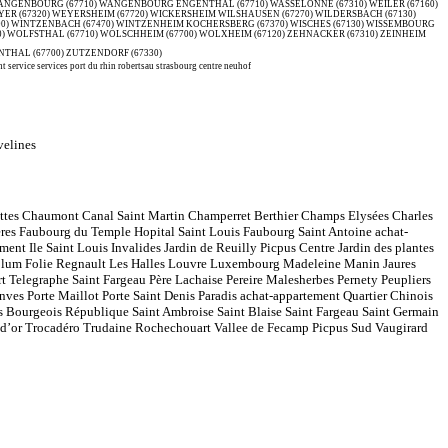
service services port du rhin robertsau strasbourg centre neuhof
velines
Buttes Chaumont Canal Saint Martin Champerret Berthier Champs Elysées Charles
res Faubourg du Temple Hopital Saint Louis Faubourg Saint Antoine achat-
ent Ile Saint Louis Invalides Jardin de Reuilly Picpus Centre Jardin des plantes
Blum Folie Regnault Les Halles Louvre Luxembourg Madeleine Manin Jaures
Telegraphe Saint Fargeau Père Lachaise Pereire Malesherbes Pernety Peupliers
nves Porte Maillot Porte Saint Denis Paradis achat-appartement Quartier Chinois
cs Bourgeois République Saint Ambroise Saint Blaise Saint Fargeau Saint Germain
le d’or Trocadéro Trudaine Rochechouart Vallee de Fecamp Picpus Sud Vaugirard